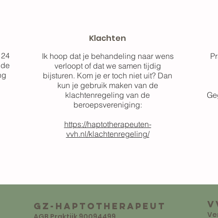
Klachten
 24
Ik hoop dat je behandeling naar wens
Pr
 de
verloopt of dat we samen tijdig
ng
bijsturen. Kom je er toch niet uit? Dan
kun je gebruik maken van de
klachtenregeling van de
Ge
beroepsvereniging:
https://haptotherapeuten-
vvh.nl/klachtenregeling/
V
GZ-Haptotherapeut
Ve
AGB Praktijk 90094499