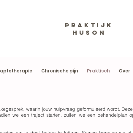
Praktijk
Huson
aptotherapie
Chronische pijn
Praktisch
Over
akegesprek, waarin jouw hulpvraag geformuleerd wordt. Deze is
Indien we een traject starten, zullen we een behandelplan o
essies om je doel helder te krijgen. Samen bepalen we of