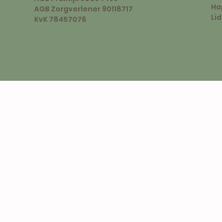
Ha
AGB Zorgverlener 90118717
Li
KvK 78457076