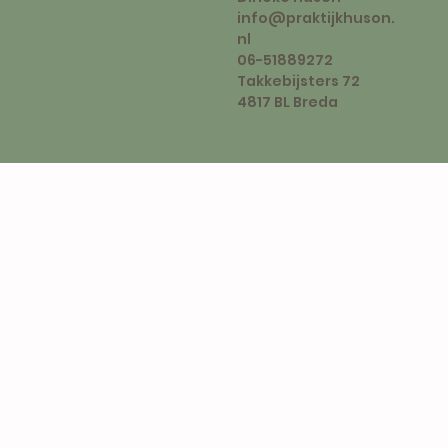
info@praktijkhuson.
nl
06-51889272
Takkebijsters 72
4817 BL Breda