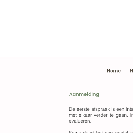
Home
H
Aanmelding
De eerste afspraak is een int
met elkaar verder te gaan. 
evalueren.
Soms duurt het een aantal s