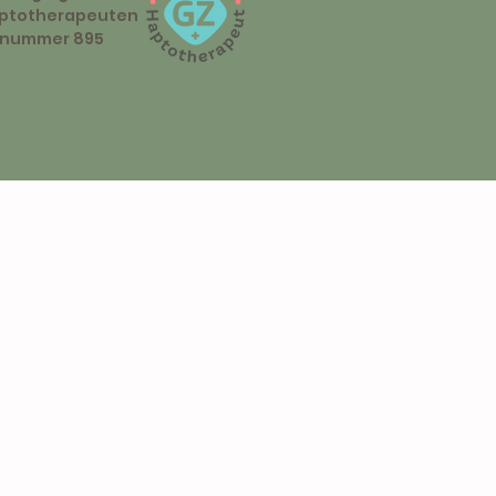
ptotherapeuten
dnummer 895