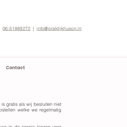
06-51889272
|
info@praktijkhuson.nl
Contact
 gratis als wij besluiten niet
pstellen welke we regelmatig
 we in de sessie kiezen voor